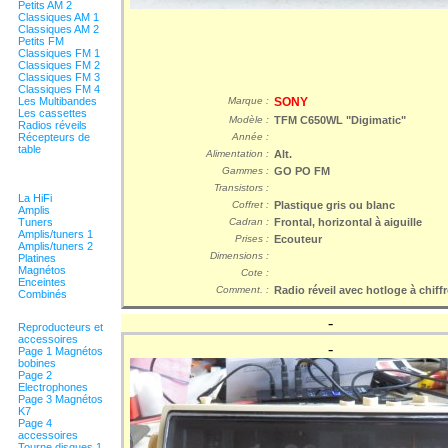
Petits AM 2
Classiques AM 1
Classiques AM 2
Petits FM
Classiques FM 1
Classiques FM 2
Classiques FM 3
Classiques FM 4
Les Multibandes
Marque :
SONY
Les cassettes
Modèle :
TFM C650WL "Digimatic"
Radios réveils
Récepteurs de
Année :
table
Alimentation :
Alt.
Gammes :
GO PO FM
Transistors :
La HiFi
Coffret :
Plastique gris ou blanc
Amplis
Tuners
Cadran :
Frontal, horizontal à aiguille
Amplis/tuners 1
Prises :
Ecouteur
Amplis/tuners 2
Dimensions :
Platines
Magnétos
Cote :
Enceintes
Comment. :
Radio réveil avec hotloge à chiff
Combinés
-
Reproducteurs et
accessoires
-
Page 1 Magnétos
bobines
Page 2
Electrophones
Page 3 Magnétos
K7
Page 4
accessoires
Tourne disques 1