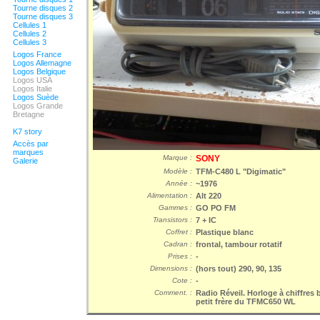
Tourne disques 2
Tourne disques 3
Cellules 1
Cellules 2
Cellules 3
Logos France
Logos Allemagne
Logos Belgique
Logos USA
Logos Italie
Logos Suède
Logos Grande
Bretagne
K7 story
Accès par
marques
Marque :
SONY
Galerie
Modèle :
TFM-C480 L "Digimatic"
Année :
~1976
Alimentation :
Alt 220
Gammes :
GO PO FM
Transistors :
7 + IC
Coffret :
Plastique blanc
Cadran :
frontal, tambour rotatif
Prises :
-
Dimensions :
(hors tout) 290, 90, 135
Cote :
-
Comment. :
Radio Réveil. Horloge à chiffres 
petit frère du TFMC650 WL