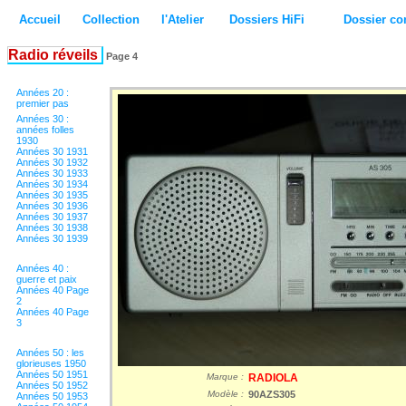
Accueil
Collection
l'Atelier
Dossiers HiFi
Dossier co
Radio réveils
Page 4
Années 20 :
premier pas
Années 30 :
années folles
1930
Années 30 1931
Années 30 1932
Années 30 1933
Années 30 1934
Années 30 1935
Années 30 1936
Années 30 1937
Années 30 1938
Années 30 1939
Années 40 :
guerre et paix
Années 40 Page
2
Années 40 Page
3
Années 50 : les
glorieuses 1950
Années 50 1951
Marque :
RADIOLA
Années 50 1952
Modèle :
90AZS305
Années 50 1953