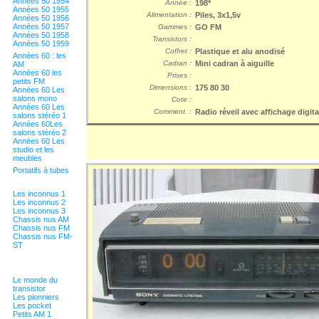
Années 50 1954
Année :
198*
Années 50 1955
Alimentation :
Piles, 3x1,5v
Années 50 1956
Années 50 1957
Gammes :
GO FM
Années 50 1958
Transistors :
Années 50 1959
Coffret :
Plastique et alu anodisé
Années 60 : les
Cadran :
Mini cadran à aiguille
AM
Années 60 les
Prises :
petits FM
Dimensions :
175 80 30
Années 60 Les
salons mono
Cote :
Années 60 Les
Comment. :
Radio réveil avec affichage digita
salons stéréo 1
Années 60Les
salons stéréo 2
Années 60 Les
studio et les
meubles
Portatifs à tubes
Les inconnus 1
Les inconnus 2
Les inconnus 3
Chassis nus AM
Chassis nus FM
Chassis nus FM-
ST
Le monde du
transistor
Les pionniers
Les pocket
Petits AM 1