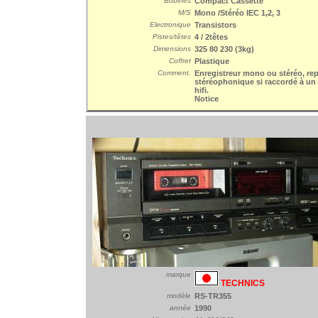
Bobines
Compact Cassette
M/S
Mono /Stéréo IEC 1,2, 3
Electronique
Transistors
Pistes/têtes
4 / 2têtes
Dimensions
325 80 230 (3kg)
Coffret
Plastique
Comment.
Enregistreur mono ou stéréo, re
stéréophonique si raccordé à u
hifi.
Notice
marque
TECHNICS
modèle
RS-TR355
année
1990