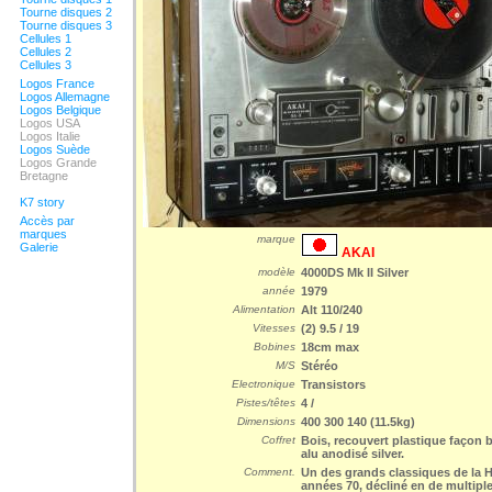
Tourne disques 2
Tourne disques 3
Cellules 1
Cellules 2
Cellules 3
Logos France
Logos Allemagne
Logos Belgique
Logos USA
Logos Italie
Logos Suède
Logos Grande
Bretagne
K7 story
Accès par
marques
marque
Galerie
AKAI
modèle
4000DS Mk II Silver
année
1979
Alimentation
Alt 110/240
Vitesses
(2) 9.5 / 19
Bobines
18cm max
M/S
Stéréo
Electronique
Transistors
Pistes/têtes
4 /
Dimensions
400 300 140 (11.5kg)
Coffret
Bois, recouvert plastique façon b
alu anodisé silver.
Comment.
Un des grands classiques de la H
années 70, décliné en de multiple