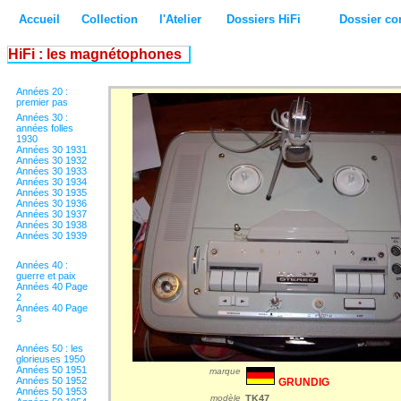
Accueil
Collection
l'Atelier
Dossiers HiFi
Dossier co
HiFi : les magnétophones
Années 20 :
premier pas
Années 30 :
années folles
1930
Années 30 1931
Années 30 1932
Années 30 1933
Années 30 1934
Années 30 1935
Années 30 1936
Années 30 1937
Années 30 1938
Années 30 1939
Années 40 :
guerre et paix
Années 40 Page
2
Années 40 Page
3
Années 50 : les
glorieuses 1950
Années 50 1951
marque
Années 50 1952
GRUNDIG
Années 50 1953
modèle
TK47