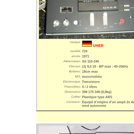
marque
UHER
modèle
724
année
1971
Alimentation
Alt 110-240
Vitesses
(2) 9,5 19 - BP max : 40-20kHz
Bobines
18cm max
M/S
mono/stéréo
Electronique
Transistors
Pistes/têtes
4 / 2 têtes
Dimensions
398 170 349 (8,9kg)
Coffret
Plastique type ABS
Comment.
Equipé d'origine d'un ampli 2x 4w
rend autonome