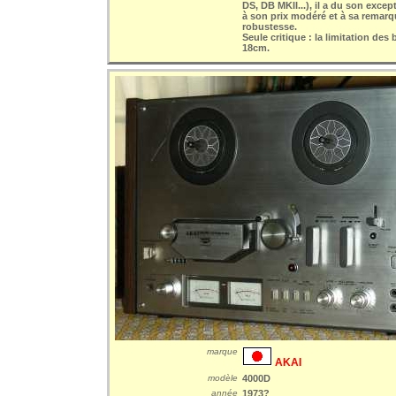
DS, DB MKII...), il a du son exce
à son prix modéré et à sa remarq
robustesse.
Seule critique : la limitation des
18cm.
marque
AKAI
modèle
4000D
année
1973?