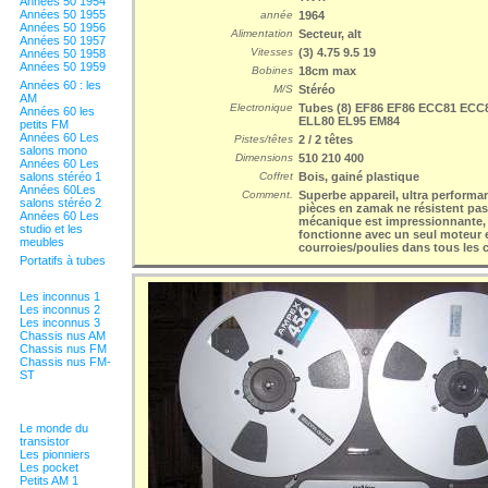
Années 50 1954
Années 50 1955
année
1964
Années 50 1956
Alimentation
Secteur, alt
Années 50 1957
Vitesses
(3) 4.75 9.5 19
Années 50 1958
Années 50 1959
Bobines
18cm max
Années 60 : les
M/S
Stéréo
AM
Electronique
Tubes (8) EF86 EF86 ECC81 ECC
Années 60 les
ELL80 EL95 EM84
petits FM
Années 60 Les
Pistes/têtes
2 / 2 têtes
salons mono
Dimensions
510 210 400
Années 60 Les
salons stéréo 1
Coffret
Bois, gainé plastique
Années 60Les
Comment.
Superbe appareil, ultra performan
salons stéréo 2
pièces en zamak ne résistent pa
Années 60 Les
mécanique est impressionnante, 
studio et les
fonctionne avec un seul moteur 
meubles
courroies/poulies dans tous les 
Portatifs à tubes
Les inconnus 1
Les inconnus 2
Les inconnus 3
Chassis nus AM
Chassis nus FM
Chassis nus FM-
ST
Le monde du
transistor
Les pionniers
Les pocket
Petits AM 1