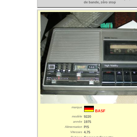
de bande, zéro stop
marque
BASF
modèle
9220
année
1975
Alimentation
P/S
Vitesses
4.75