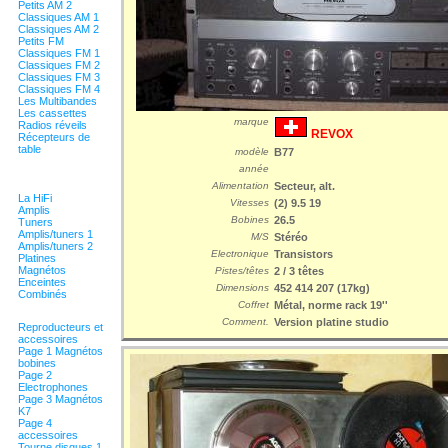
Petits AM 2
Classiques AM 1
Classiques AM 2
Petits FM
Classiques FM 1
Classiques FM 2
Classiques FM 3
Classiques FM 4
Les Multibandes
Les cassettes
marque
Radios réveils
REVOX
Récepteurs de
table
modèle
B77
année
Alimentation
Secteur, alt.
La HiFi
Vitesses
(2) 9.5 19
Amplis
Bobines
26.5
Tuners
Amplis/tuners 1
M/S
Stéréo
Amplis/tuners 2
Electronique
Transistors
Platines
Magnétos
Pistes/têtes
2 / 3 têtes
Enceintes
Dimensions
452 414 207 (17kg)
Combinés
Coffret
Métal, norme rack 19''
Comment.
Version platine studio
Reproducteurs et
accessoires
Page 1 Magnétos
bobines
Page 2
Electrophones
Page 3 Magnétos
K7
Page 4
accessoires
Tourne disques 1