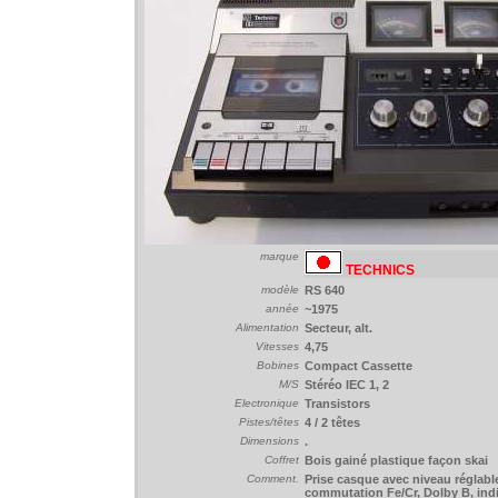
marque
TECHNICS
modèle
RS 640
année
~1975
Alimentation
Secteur, alt.
Vitesses
4,75
Bobines
Compact Cassette
M/S
Stéréo IEC 1, 2
Electronique
Transistors
Pistes/têtes
4 / 2 têtes
Dimensions
.
Coffret
Bois gainé plastique façon skai
Comment.
Prise casque avec niveau réglabl
commutation Fe/Cr, Dolby B, indi