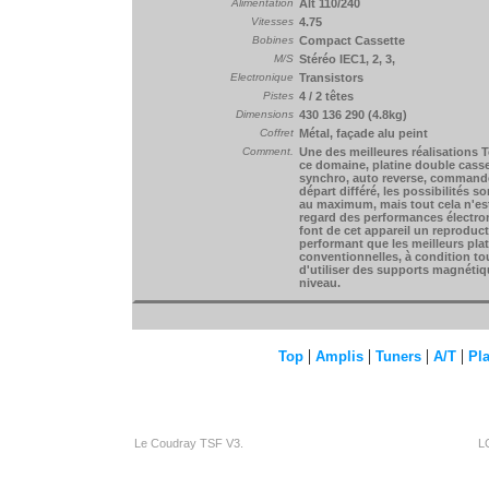
Alimentation
Alt 110/240
Vitesses
4.75
Bobines
Compact Cassette
M/S
Stéréo IEC1, 2, 3,
Electronique
Transistors
Pistes
4 / 2 têtes
Dimensions
430 136 290 (4.8kg)
Coffret
Métal, façade alu peint
Comment.
Une des meilleures réalisations 
ce domaine, platine double casse
synchro, auto reverse, command
départ différé, les possibilités 
au maximum, mais tout cela n'est
regard des performances électro
font de cet appareil un reproduc
performant que les meilleurs pla
conventionnelles, à condition to
d'utiliser des supports magnéti
niveau.
|
|
|
|
Top
Amplis
Tuners
A/T
Pla
Le Coudray TSF V3.
L